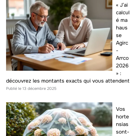
« J’ai
calcul
é ma
haus
se
Agirc
-
Arrco
2026
» :
découvrez les montants exacts qui vous attendent
13 décembre 2025
Vos
horte
nsias
sont-