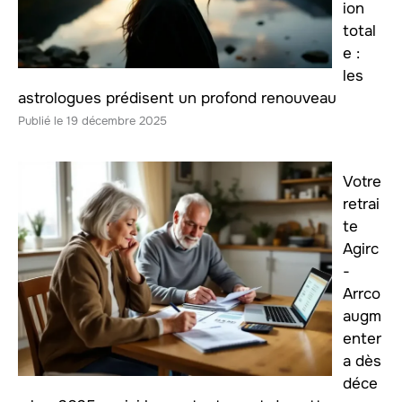
ion
total
e :
les
astrologues prédisent un profond renouveau
19 décembre 2025
Votre
retrai
te
Agirc
-
Arrco
augm
enter
a dès
déce