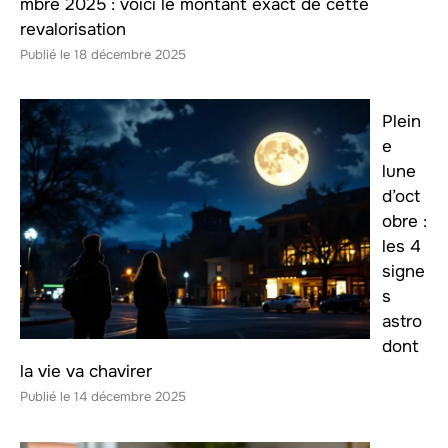
mbre 2025 : voici le montant exact de cette
revalorisation
18 décembre 2025
Plein
e
lune
d’oct
obre :
les 4
signe
s
astro
dont
la vie va chavirer
14 décembre 2025