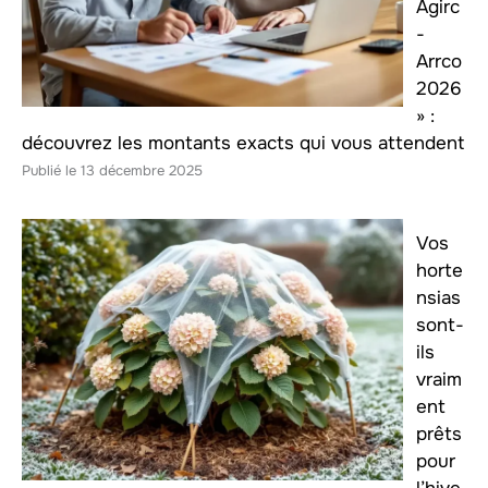
Agirc
-
Arrco
2026
» :
découvrez les montants exacts qui vous attendent
13 décembre 2025
Vos
horte
nsias
sont-
ils
vraim
ent
prêts
pour