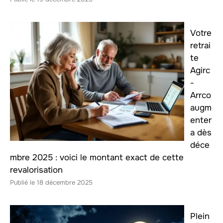
Votre
retrai
te
Agirc
-
Arrco
augm
enter
a dès
déce
mbre 2025 : voici le montant exact de cette
revalorisation
18 décembre 2025
Plein