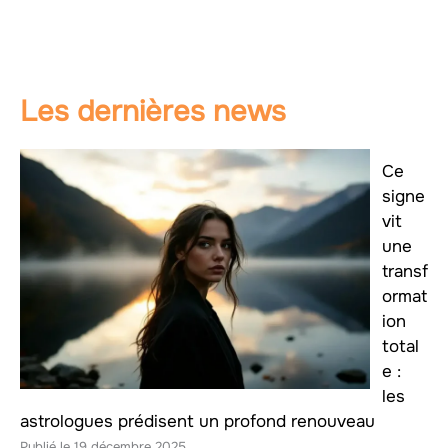
Les dernières news
Ce
signe
vit
une
transf
ormat
ion
total
e :
les
astrologues prédisent un profond renouveau
19 décembre 2025