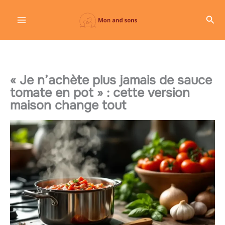
Aller
Rec
au
contenu
« Je n’achète plus jamais de sauce
tomate en pot » : cette version
maison change tout